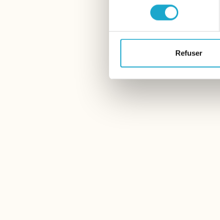
consentement
Refuser
La Rôtisserie
Barche