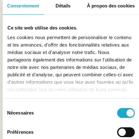
Consentement
Détails
À propos des cookies
vous pouvez vous désinscrire à tout moment.
Veuillez noter que nous envoyons actuellement nos
newsletters uniquement en allemand et en anglais.
Ce site web utilise des cookies.
Choisissez la langue de votre choix ci-dessous et
Les cookies nous permettent de personnaliser le contenu
inscrivez-vous.
et les annonces, d'offrir des fonctionnalités relatives aux
médias sociaux et d'analyser notre trafic. Nous
Allemand
/
Anglais
partageons également des informations sur l'utilisation de
notre site avec nos partenaires de médias sociaux, de
publicité et d'analyse, qui peuvent combiner celles-ci avec
d'autres informations que vous leur avez fournies ou qu'ils
ont collectées lors de votre utilisation de leurs services.
Sélection
Nécessaires
du
Storchen Zürich
consentement
Weinplatz 2
CH – 8001 Zürich
Préférences
+41 44 227 27 27