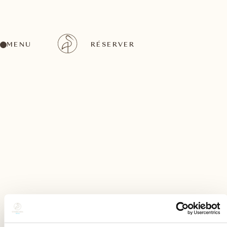
MENU
RÉSERVER
Nous sommes ravis de voir que vous êtes intéressé(e)
par notre newsletter. Inscrivez-vous pour recevoir
régulièrement des nouvelles passionnantes, des mises
à jour intéressantes et des offres exclusives.
Si un jour vous ne souhaitez plus recevoir nos emails,