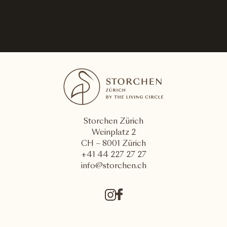
ASCONA
Castello del Sole
Chât
Storchen Zürich
Weinplatz 2
CH – 8001 Zürich
+41 44 227 27 27
info@storchen.ch