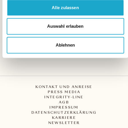
Alle zulassen
Storchen Zürich
Weinplatz 2
CH – 8001 Zürich
Auswahl erlauben
+41 44 227 27 27
info@storchen.ch
Ablehnen
KONTAKT UND ANREISE
PRESS MEDIA
INTEGRITY-LINE
AGB
IMPRESSUM
DATENSCHUTZERKLÄRUNG
KARRIERE
NEWSLETTER